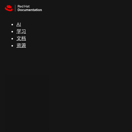
Skip to navigation
Skip to content
支
持
AI
学习
控制台
文档
（Console）
资源
开
发
人
员
开
始
试
用
联