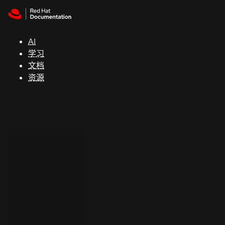
Skip to navigation
Skip to content
支
持
AI
学习
控制台
文档
（Console）
资源
开
发
人
员
开
始
试
用
联