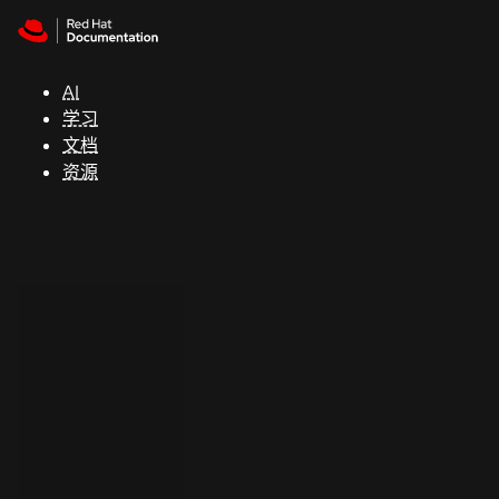
Skip to navigation
Skip to content
支
持
AI
学习
控制台
文档
（Console）
资源
开
发
人
员
开
始
试
用
联