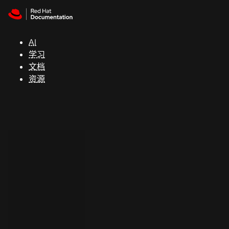
Skip to navigation
Skip to content
支
持
AI
学习
控制台
文档
（Console）
资源
开
发
人
员
开
始
试
用
联