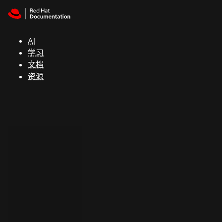
Skip to navigation
Skip to content
支
持
AI
学习
控制台
文档
（Console）
资源
开
发
人
员
开
始
试
用
联