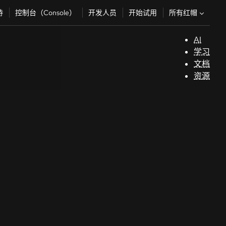
所有红帽
持
控制台（Console）
开发人员
开始试用
AI
支
学习
持
文档
资源
（
开
发
人
员
开
始
试
用