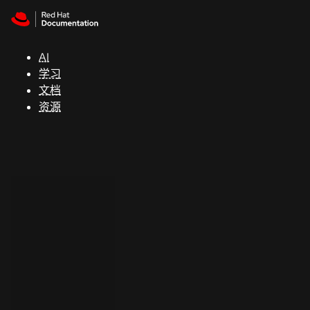
Skip to navigation
Skip to content
支
持
AI
学习
控制台
文档
（Console）
资源
开
发
人
员
开
始
试
用
联