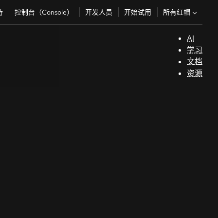
所有红帽
持
控制台（Console）
开发人员
开始试用
AI
支
学习
持
文档
资源
（
开
发
人
员
开
始
试
用