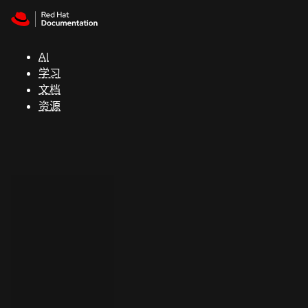
Skip to navigation
Skip to content
支
持
AI
学习
控制台
文档
（Console）
资源
开
发
人
员
开
始
试
用
联