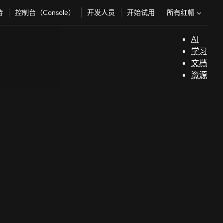
所有红帽
持
控制台（Console）
开发人员
开始试用
AI
支
学习
持
文档
资源
（
开
发
人
员
开
始
试
用