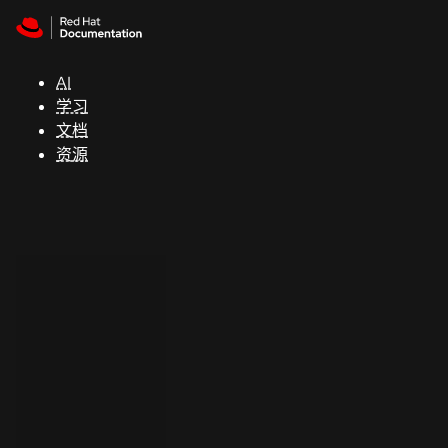
Skip to navigation
Skip to content
支
持
AI
学习
控制台
文档
（Console）
资源
开
发
人
员
开
始
试
用
联