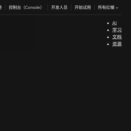
所有红帽
持
控制台（Console）
开发人员
开始试用
AI
支
学习
持
文档
资源
（
开
发
人
员
开
始
试
用