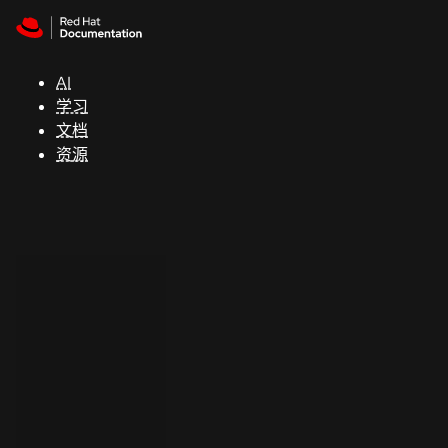
Skip to navigation
Skip to content
支
持
AI
学习
控制台
文档
（Console）
资源
开
发
人
员
开
始
试
用
联