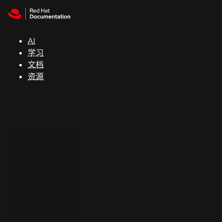
Skip to navigation
Skip to content
支
持
AI
学习
控制台
文档
（Console）
资源
开
发
人
员
开
始
试
用
联