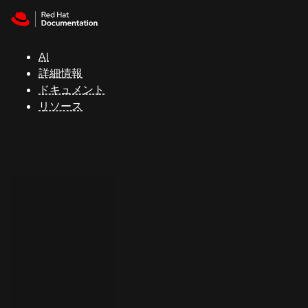
Skip to navigation
Skip to content
サ
ポ
ー
AI
ト
詳細情報
ドキュメント
リソース
コ
ン
ソ
ー
ル
開
発
者
ト
ラ