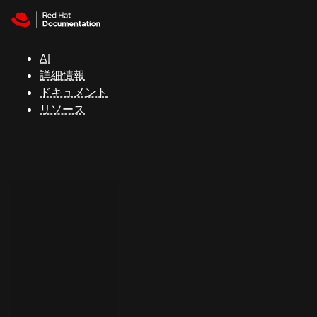
Skip to navigation
Skip to content
サ
ポ
ー
AI
ト
詳細情報
ドキュメント
リソース
コ
ン
ソ
ー
ル
開
発
者
ト
ラ