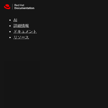
Skip to navigation
Skip to content
サ
ポ
ー
AI
ト
詳細情報
ドキュメント
リソース
コ
ン
ソ
ー
ル
開
発
者
ト
ラ