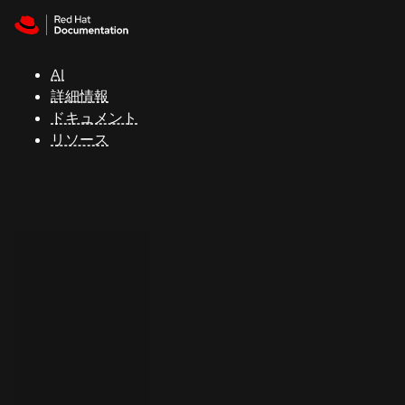
Skip to navigation
Skip to content
サ
ポ
ー
AI
ト
詳細情報
ドキュメント
リソース
コ
ン
ソ
ー
ル
開
発
者
ト
ラ