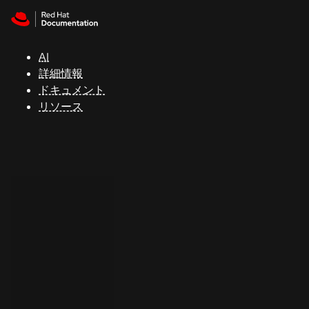
Skip to navigation
Skip to content
サ
ポ
ー
AI
ト
詳細情報
ドキュメント
リソース
コ
ン
ソ
ー
ル
開
発
者
ト
ラ