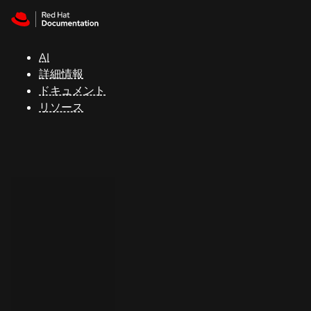
Skip to navigation
Skip to content
サ
ポ
ー
AI
ト
詳細情報
ドキュメント
リソース
コ
ン
ソ
ー
ル
開
発
者
ト
ラ