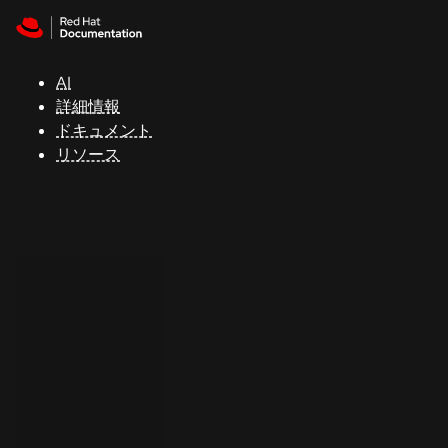
Skip to navigation
Skip to content
サ
ポ
ー
AI
ト
詳細情報
ドキュメント
リソース
コ
ン
ソ
ー
ル
開
発
者
ト
ラ