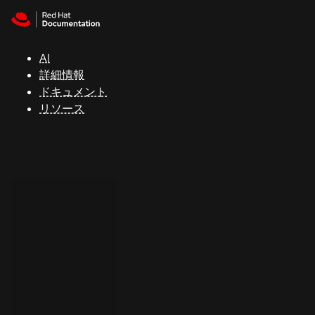
Skip to navigation
Skip to content
サ
ポ
ー
AI
ト
詳細情報
ドキュメント
リソース
コ
ン
ソ
ー
ル
開
発
者
ト
ラ