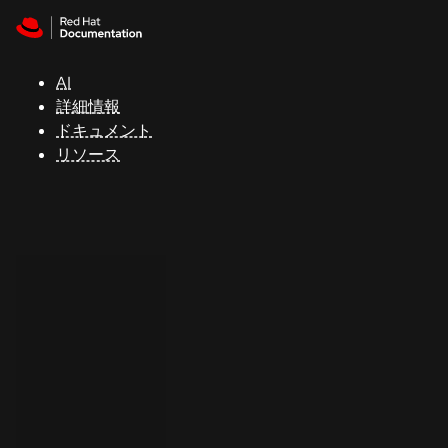
Skip to navigation
Skip to content
サ
ポ
ー
AI
ト
詳細情報
ドキュメント
リソース
コ
ン
ソ
ー
ル
開
発
者
ト
ラ