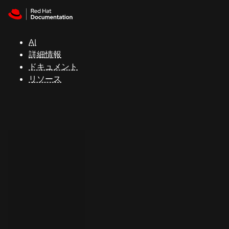
Skip to navigation
Skip to content
サ
ポ
ー
AI
ト
詳細情報
ドキュメント
リソース
コ
ン
ソ
ー
ル
開
発
者
ト
ラ