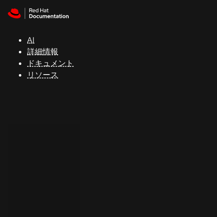
Skip to navigation
Skip to content
サ
ポ
ー
AI
ト
詳細情報
ドキュメント
リソース
コ
ン
ソ
ー
ル
開
発
者
ト
ラ