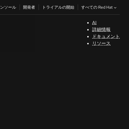
すべての Red Hat
ンソール
開発者
トライアルの開始
AI
サ
詳細情報
ポ
ドキュメント
ー
リソース
ト
コ
ン
ソ
ー
ル
開
発
者