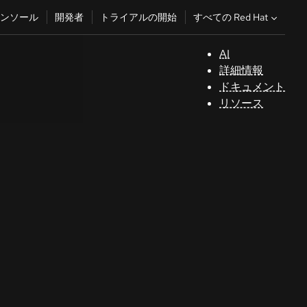
すべての Red Hat
ンソール
開発者
トライアルの開始
AI
サ
詳細情報
ポ
ドキュメント
ー
リソース
ト
コ
ン
ソ
ー
ル
開
発
者