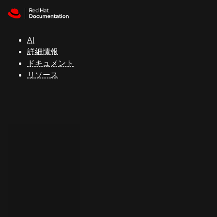
Skip to navigation
Skip to content
サ
ポ
ー
AI
ト
詳細情報
ドキュメント
リソース
コ
ン
ソ
ー
ル
開
発
者
ト
ラ