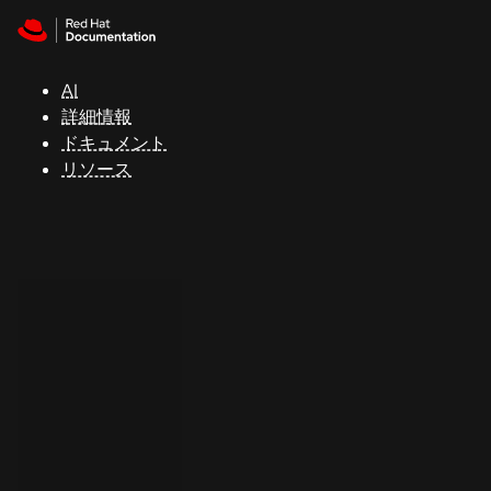
Skip to navigation
Skip to content
サ
ポ
ー
AI
ト
詳細情報
ドキュメント
リソース
コ
ン
ソ
ー
ル
開
発
者
ト
ラ