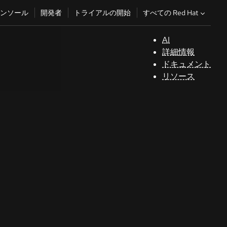
すべての Red Hat
ンソール
開発者
トライアルの開始
AI
サ
詳細情報
ポ
ドキュメント
ー
リソース
ト
コ
ン
ソ
ー
ル
開
発
者