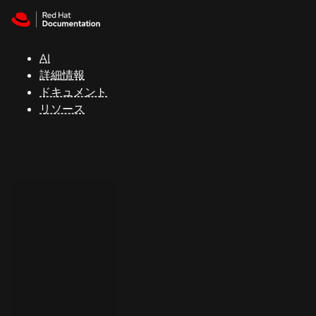
Skip to navigation
Skip to content
サ
ポ
ー
AI
ト
詳細情報
ドキュメント
リソース
コ
ン
ソ
ー
ル
開
発
者
ト
ラ