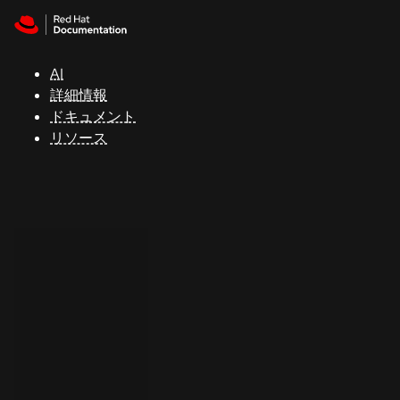
Skip to navigation
Skip to content
サ
ポ
ー
AI
ト
詳細情報
ドキュメント
リソース
コ
ン
ソ
ー
ル
開
発
者
ト
ラ