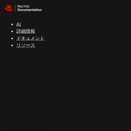
Skip to navigation
Skip to content
サ
ポ
ー
AI
ト
詳細情報
ドキュメント
リソース
コ
ン
ソ
ー
ル
開
発
者
ト
ラ