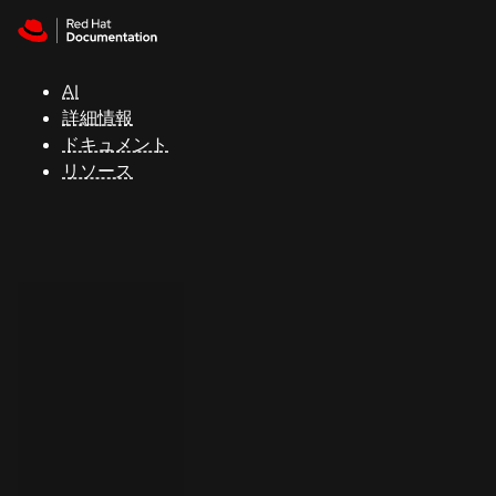
Skip to navigation
Skip to content
サ
ポ
ー
AI
ト
詳細情報
ドキュメント
リソース
コ
ン
ソ
ー
ル
開
発
者
ト
ラ