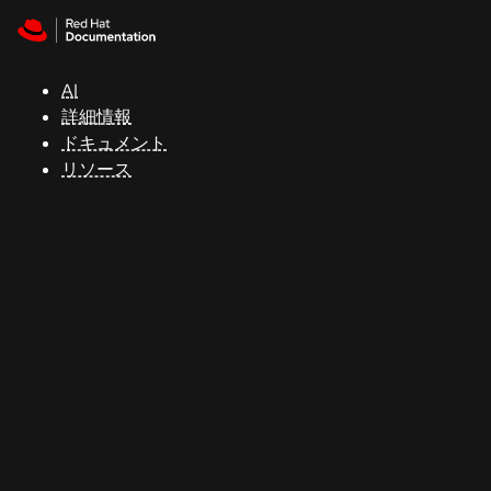
Skip to navigation
Skip to content
サ
ポ
ー
AI
ト
詳細情報
ドキュメント
リソース
コ
ン
ソ
ー
ル
開
発
者
ト
ラ