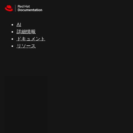
Skip to navigation
Skip to content
サ
ポ
ー
AI
ト
詳細情報
ドキュメント
リソース
コ
ン
ソ
ー
ル
開
発
者
ト
ラ