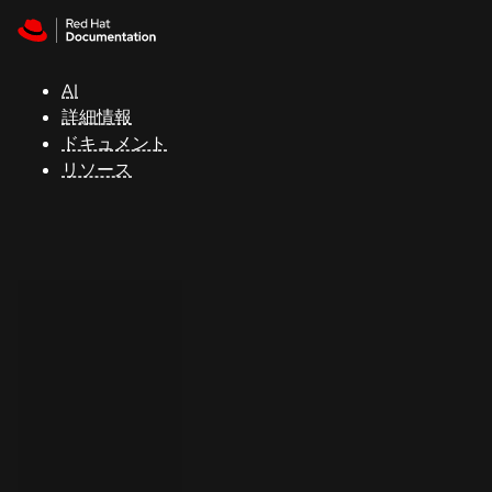
Skip to navigation
Skip to content
サ
ポ
ー
AI
ト
詳細情報
ドキュメント
リソース
コ
ン
ソ
ー
ル
開
発
者
ト
ラ