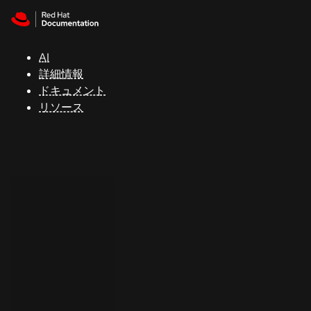
Skip to navigation
Skip to content
サ
ポ
ー
AI
ト
詳細情報
ドキュメント
リソース
コ
ン
ソ
ー
ル
開
発
者
ト
ラ