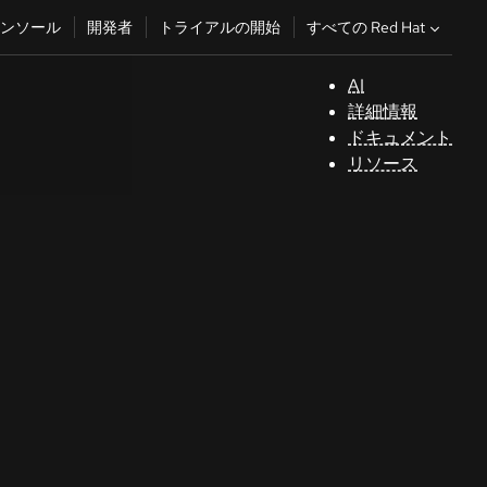
すべての Red Hat
ンソール
開発者
トライアルの開始
AI
サ
詳細情報
ポ
ドキュメント
ー
リソース
ト
コ
ン
ソ
ー
ル
開
発
者