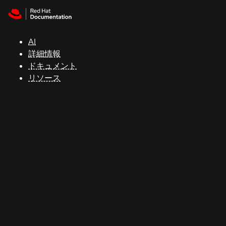
Skip to navigation
Skip to content
サ
ポ
ー
AI
ト
詳細情報
ドキュメント
リソース
コ
ン
ソ
ー
ル
開
発
者
ト
ラ