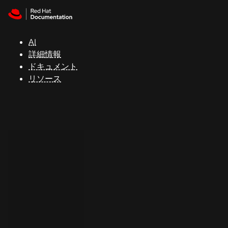
Skip to navigation
Skip to content
サ
ポ
ー
AI
ト
詳細情報
ドキュメント
リソース
コ
ン
ソ
ー
ル
開
発
者
ト
ラ