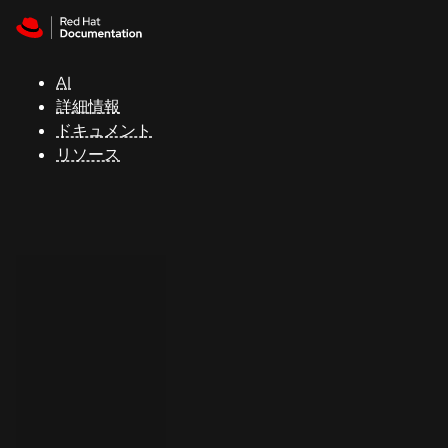
Skip to navigation
Skip to content
サ
ポ
ー
AI
ト
詳細情報
ドキュメント
リソース
コ
ン
ソ
ー
ル
開
発
者
ト
ラ