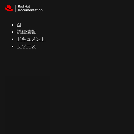
Skip to navigation
Skip to content
サ
ポ
ー
AI
ト
詳細情報
ドキュメント
リソース
コ
ン
ソ
ー
ル
開
発
者
ト
ラ