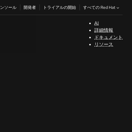
すべての Red Hat
ンソール
開発者
トライアルの開始
AI
サ
詳細情報
ポ
ドキュメント
ー
リソース
ト
コ
ン
ソ
ー
ル
開
発
者