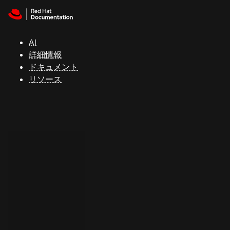
Skip to navigation
Skip to content
サ
ポ
ー
AI
ト
詳細情報
ドキュメント
リソース
コ
ン
ソ
ー
ル
開
発
者
ト
ラ