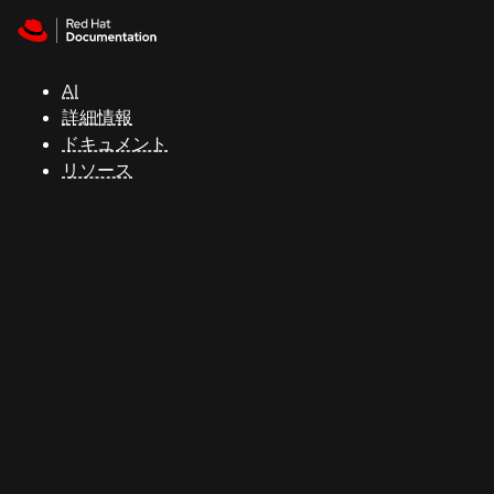
Skip to navigation
Skip to content
サ
ポ
ー
AI
ト
詳細情報
ドキュメント
リソース
コ
ン
ソ
ー
ル
開
発
者
ト
ラ