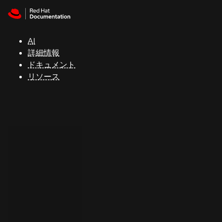
Skip to navigation
Skip to content
サ
ポ
ー
AI
ト
詳細情報
ドキュメント
リソース
コ
ン
ソ
ー
ル
開
発
者
ト
ラ