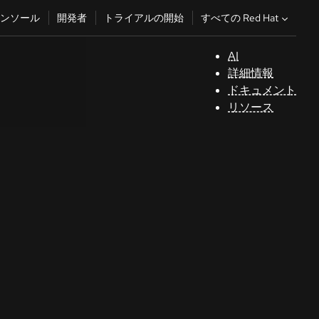
すべての Red Hat
ンソール
開発者
トライアルの開始
AI
サ
詳細情報
ポ
ドキュメント
ー
リソース
ト
コ
ン
ソ
ー
ル
開
発
者