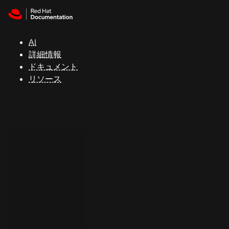
Skip to navigation
Skip to content
サ
ポ
ー
AI
ト
詳細情報
ドキュメント
リソース
コ
ン
ソ
ー
ル
開
発
者
ト
ラ