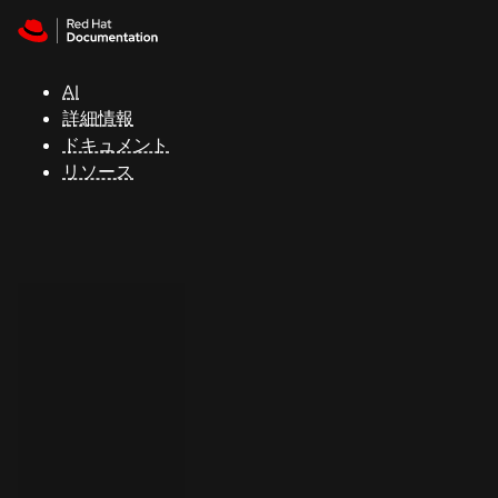
Skip to navigation
Skip to content
サ
ポ
ー
AI
ト
詳細情報
ドキュメント
リソース
コ
ン
ソ
ー
ル
開
発
者
ト
ラ